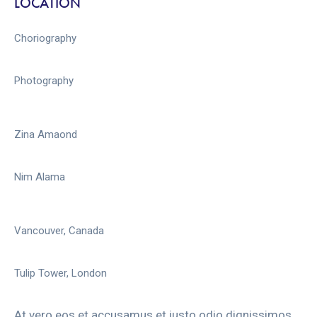
LOCATION
Choriography
Photography
Zina Amaond
Nim Alama
Vancouver, Canada
Tulip Tower, London
At vero eos et accusamus et iusto odio dignissimos